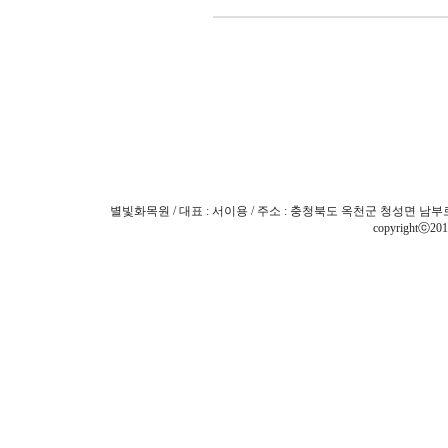
별빛화목원 / 대표 : 서이용 / 주소 : 충청북도 옥천군 청성면 남부로 3204 
copyrightⓒ201