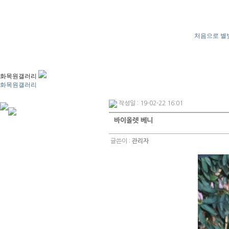
처음으로
별
화목원갤러리
화목원갤러리
작성일 : 19-02-22 16:01
바이올렛 베니
글쓴이 :
관리자